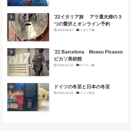
’22イタリア旅 アラ還夫婦の３
つの贅沢とオンライン予約
2022-05-07
イタリア旅
’22 Barcelona Museu Picasso
ピカソ美術館
2022-11-21
スペイン旅
ドイツの冬至と日本の冬至
2021-12-22
ドイツ生活