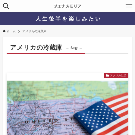
人 生 後 半 を 楽 し み た い
ホーム
アメリカの冷蔵庫
アメリカの冷蔵庫
– tag –
アメリカ生活