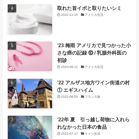
取れた首イボと取りたいシミ
2022-12-15
アメリカ生活
’23 梅雨 アメリカで見つかった小
さな癌の記録 ⑩ / 乳腺外科医の
初診
2023-08-11
アメリカ生活
’22 アルザス地方ワイン街道の村
① エギスハイム
2022-06-05
フランス旅
’22年 夏 引っ越し荷物に入れら
れなかった日本の食品
2022-07-17
ドイツ生活