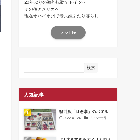
20年ぶりの海外転勤でドイツへ
その後アメリカへ
現在オハイオ州で老夫婦ふたり暮らし
profile
検索
人気記事
軽井沢「旦念亭」のパズル
2022-01-26
ドイツ生活
’23 大きすぎるアメリカのサ