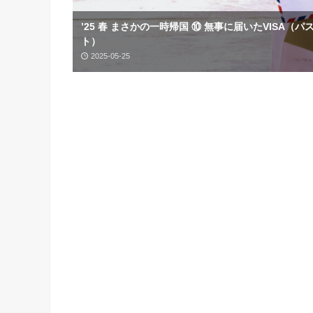
’25 春 まさかの一時帰国 ⑩ 無事に届いたVISA（パ
ト）
2025-05-25