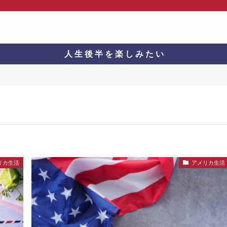
人 生 後 半 を 楽 し み た い
リカ生活
アメリカ生活