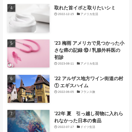
取れた首イボと取りたいシミ
2022-12-15
アメリカ生活
’23 梅雨 アメリカで見つかった小
さな癌の記録 ⑩ / 乳腺外科医の
初診
2023-08-11
アメリカ生活
’22 アルザス地方ワイン街道の村
① エギスハイム
2022-06-05
フランス旅
’22年 夏 引っ越し荷物に入れら
れなかった日本の食品
2022-07-17
ドイツ生活