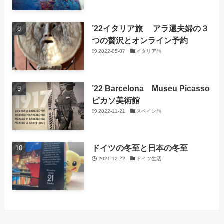
’22イタリア旅 アラ還夫婦の３
つの贅沢とオンライン予約
2022-05-07
イタリア旅
’22 Barcelona Museu Picasso
ピカソ美術館
2022-11-21
スペイン旅
ドイツの冬至と日本の冬至
2021-12-22
ドイツ生活