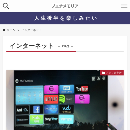
人 生 後 半 を 楽 し み た い
ホーム
インターネット
インターネット
– tag –
アメリカ生活