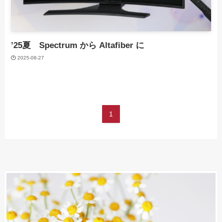
’25夏 Spectrum から Altafiber に
2025-08-27
1