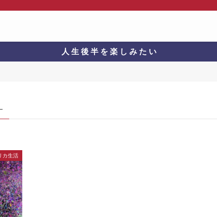
人 生 後 半 を 楽 し み た い
–
リカ生活