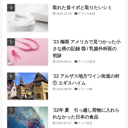
取れた首イボと取りたいシミ
2022-12-15
アメリカ生活
’23 梅雨 アメリカで見つかった小
さな癌の記録 ⑩ / 乳腺外科医の
初診
2023-08-11
アメリカ生活
’22 アルザス地方ワイン街道の村
① エギスハイム
2022-06-05
フランス旅
’22年 夏 引っ越し荷物に入れら
れなかった日本の食品
2022-07-17
ドイツ生活