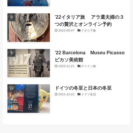
’22イタリア旅 アラ還夫婦の３
つの贅沢とオンライン予約
2022-05-07
イタリア旅
’22 Barcelona Museu Picasso
ピカソ美術館
2022-11-21
スペイン旅
ドイツの冬至と日本の冬至
2021-12-22
ドイツ生活