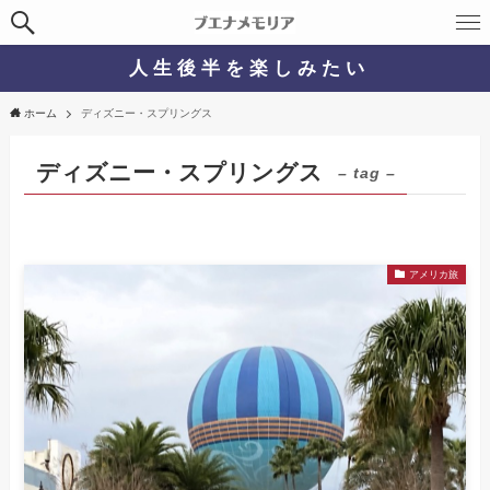
人 生 後 半 を 楽 し み た い
ホーム
ディズニー・スプリングス
ディズニー・スプリングス
– tag –
アメリカ旅