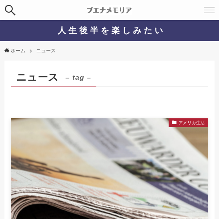
人 生 後 半 を 楽 し み た い
ホーム
ニュース
ニュース
– tag –
アメリカ生活