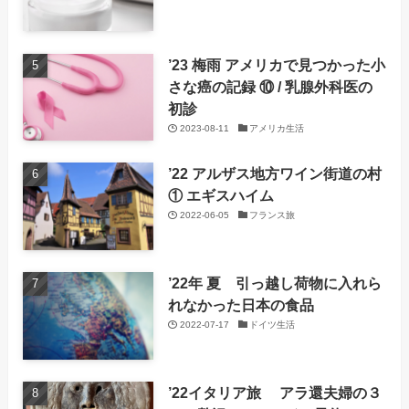
’23 梅雨 アメリカで見つかった小
さな癌の記録 ⑩ / 乳腺外科医の
初診
2023-08-11
アメリカ生活
’22 アルザス地方ワイン街道の村
① エギスハイム
2022-06-05
フランス旅
’22年 夏 引っ越し荷物に入れら
れなかった日本の食品
2022-07-17
ドイツ生活
’22イタリア旅 アラ還夫婦の３