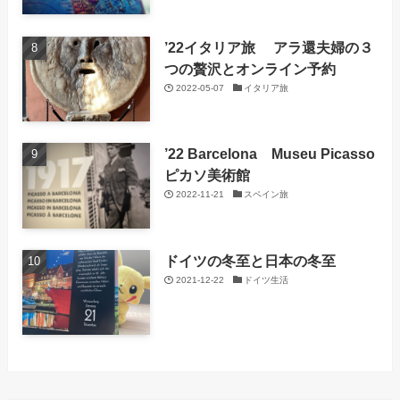
’22イタリア旅 アラ還夫婦の３
つの贅沢とオンライン予約
2022-05-07
イタリア旅
’22 Barcelona Museu Picasso
ピカソ美術館
2022-11-21
スペイン旅
ドイツの冬至と日本の冬至
2021-12-22
ドイツ生活