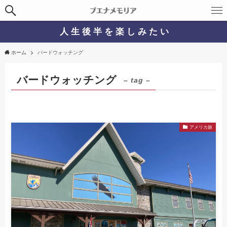
人 生 後 半 を 楽 し み た い
ホーム
バードウォッチング
バードウォッチング
– tag –
アメリカ旅