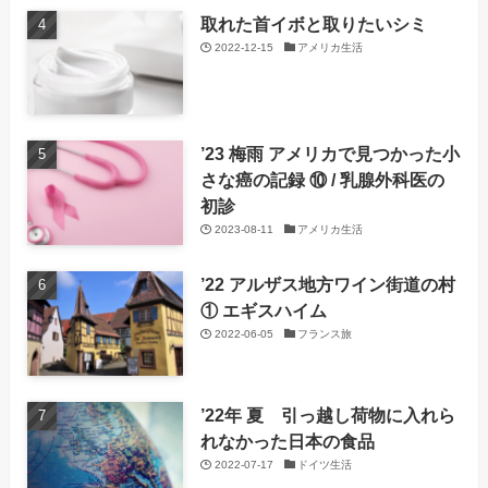
取れた首イボと取りたいシミ
2022-12-15
アメリカ生活
’23 梅雨 アメリカで見つかった小
さな癌の記録 ⑩ / 乳腺外科医の
初診
2023-08-11
アメリカ生活
’22 アルザス地方ワイン街道の村
① エギスハイム
2022-06-05
フランス旅
’22年 夏 引っ越し荷物に入れら
れなかった日本の食品
2022-07-17
ドイツ生活