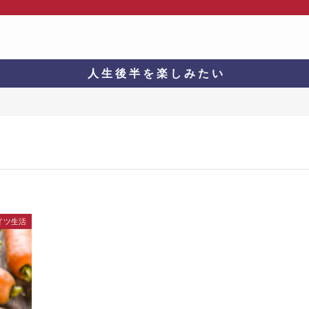
人 生 後 半 を 楽 し み た い
イツ生活