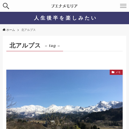
人 生 後 半 を 楽 し み た い
ホーム
北アルプス
北アルプス
– tag –
メモ