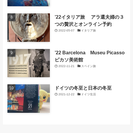
’22イタリア旅 アラ還夫婦の３
つの贅沢とオンライン予約
2022-05-07
イタリア旅
’22 Barcelona Museu Picasso
ピカソ美術館
2022-11-21
スペイン旅
ドイツの冬至と日本の冬至
2021-12-22
ドイツ生活