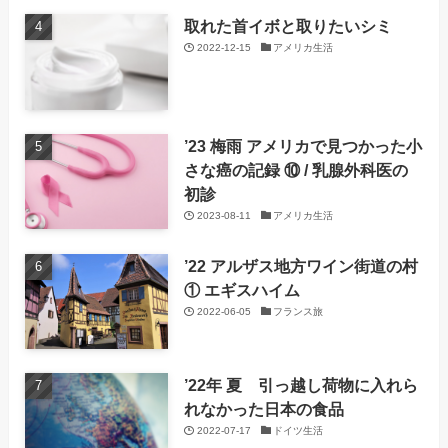
取れた首イボと取りたいシミ
2022-12-15
アメリカ生活
’23 梅雨 アメリカで見つかった小
さな癌の記録 ⑩ / 乳腺外科医の
初診
2023-08-11
アメリカ生活
’22 アルザス地方ワイン街道の村
① エギスハイム
2022-06-05
フランス旅
’22年 夏 引っ越し荷物に入れら
れなかった日本の食品
2022-07-17
ドイツ生活