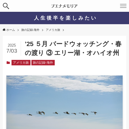
人 生 後 半 を 楽 し み た い
ホーム
旅の記録-海外
アメリカ旅
’25 ５月 バードウォッチング・春
2025
7/03
の渡り ③ エリー湖・オハイオ州
アメリカ旅
旅の記録-海外