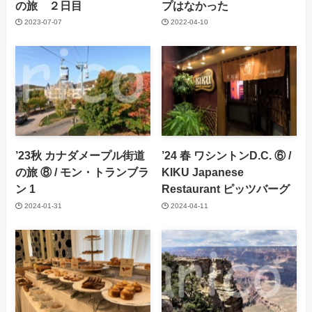
の旅 ２日目
プはなかった
2023-07-07
2022-04-10
’23秋 カナダメープル街道
’24 春 ワシントンD.C. ⑥ /
の旅 ⑧ / モン・トランブラ
KIKU Japanese
ン 1
Restaurant ピッツバーグ
2024-01-31
2024-04-11