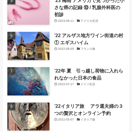
’23 梅雨 アメリカで見つかった小
さな癌の記録 ⑩ / 乳腺外科医の
初診
2023-08-11
アメリカ生活
’22 アルザス地方ワイン街道の村
① エギスハイム
2022-06-05
フランス旅
’22年 夏 引っ越し荷物に入れら
れなかった日本の食品
2022-07-17
ドイツ生活
’22イタリア旅 アラ還夫婦の３
つの贅沢とオンライン予約
2022-05-07
イタリア旅