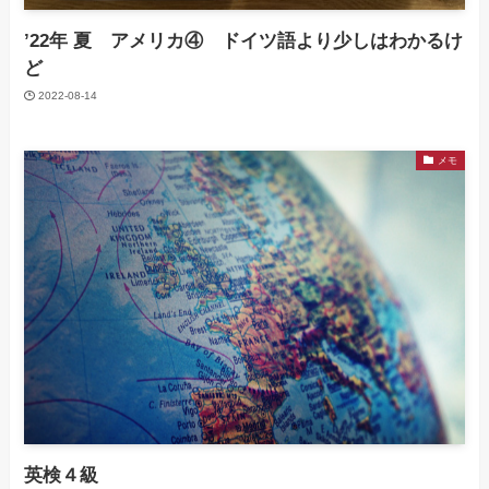
’22年 夏 アメリカ④ ドイツ語より少しはわかるけ
ど
2022-08-14
メモ
英検４級