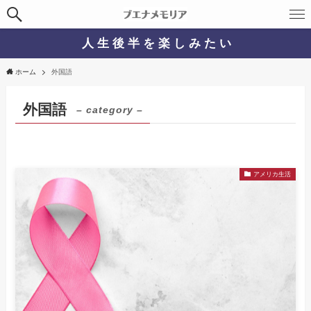
人 生 後 半 を 楽 し み た い
ホーム
外国語
外国語
– category –
アメリカ生活