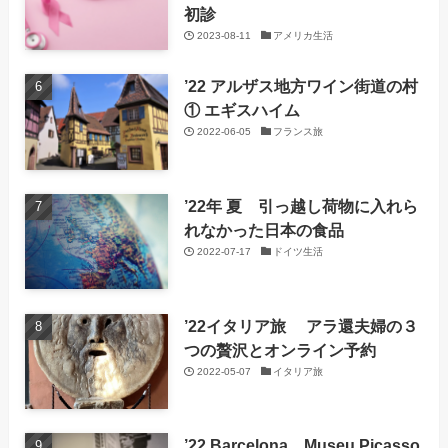
初診
2023-08-11
アメリカ生活
’22 アルザス地方ワイン街道の村
① エギスハイム
2022-06-05
フランス旅
’22年 夏 引っ越し荷物に入れら
れなかった日本の食品
2022-07-17
ドイツ生活
’22イタリア旅 アラ還夫婦の３
つの贅沢とオンライン予約
2022-05-07
イタリア旅
’22 Barcelona Museu Picasso