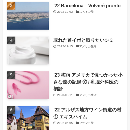
’22 Barcelona Volveré pronto
2022-12-03
スペイン旅
取れた首イボと取りたいシミ
2022-12-15
アメリカ生活
’23 梅雨 アメリカで見つかった小
さな癌の記録 ⑩ / 乳腺外科医の
初診
2023-08-11
アメリカ生活
’22 アルザス地方ワイン街道の村
① エギスハイム
2022-06-05
フランス旅