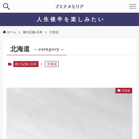
人 生 後 半 を 楽 し み た い
ホーム
旅の記録-日本
北海道
北海道
– category –
旅の記録-日本
北海道
北海道