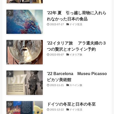
’22年 夏 引っ越し荷物に入れら
れなかった日本の食品
2022-07-17
ドイツ生活
’22イタリア旅 アラ還夫婦の３
つの贅沢とオンライン予約
2022-05-07
イタリア旅
’22 Barcelona Museu Picasso
ピカソ美術館
2022-11-21
スペイン旅
ドイツの冬至と日本の冬至
2021-12-22
ドイツ生活