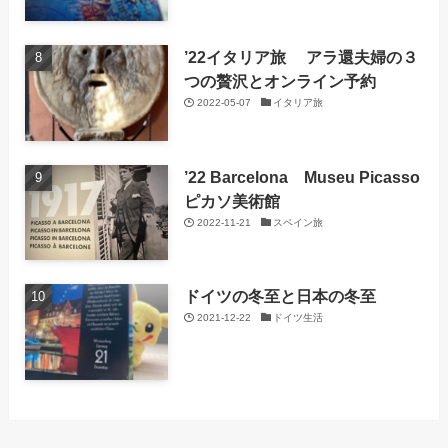
’22イタリア旅 アラ還夫婦の３
つの贅沢とオンライン予約
2022-05-07
イタリア旅
’22 Barcelona Museu Picasso
ピカソ美術館
2022-11-21
スペイン旅
ドイツの冬至と日本の冬至
2021-12-22
ドイツ生活