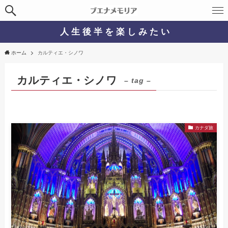
人 生 後 半 を 楽 し み た い
ホーム
カルティエ・シノワ
カルティエ・シノワ
– tag –
カナダ旅