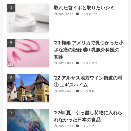
取れた首イボと取りたいシミ
2022-12-15
アメリカ生活
’23 梅雨 アメリカで見つかった小
さな癌の記録 ⑩ / 乳腺外科医の
初診
2023-08-11
アメリカ生活
’22 アルザス地方ワイン街道の村
① エギスハイム
2022-06-05
フランス旅
’22年 夏 引っ越し荷物に入れら
れなかった日本の食品
2022-07-17
ドイツ生活