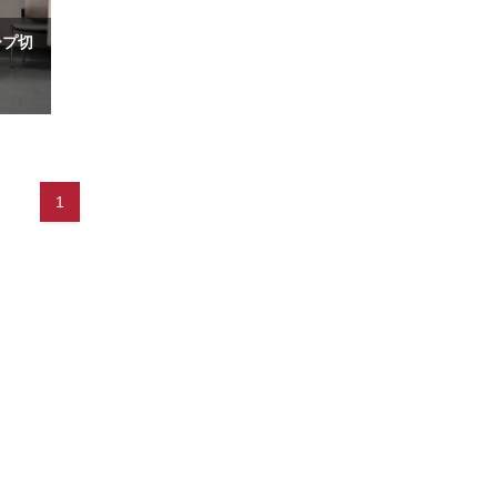
ープ切
1