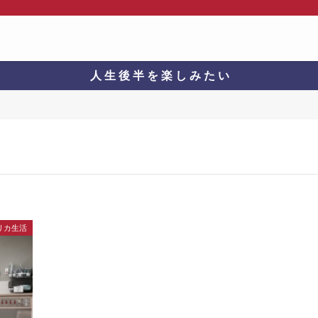
人 生 後 半 を 楽 し み た い
リカ生活