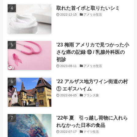
取れた首イボと取りたいシミ
2022-12-15
アメリカ生活
’23 梅雨 アメリカで見つかった小
さな癌の記録 ⑩ / 乳腺外科医の
初診
2023-08-11
アメリカ生活
’22 アルザス地方ワイン街道の村
① エギスハイム
2022-06-05
フランス旅
’22年 夏 引っ越し荷物に入れら
れなかった日本の食品
2022-07-17
ドイツ生活