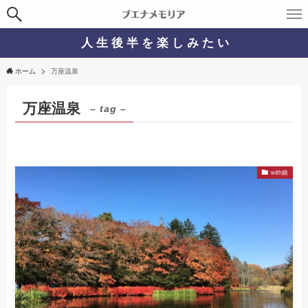
人 生 後 半 を 楽 し み た い
ホーム
万座温泉
万座温泉
– tag –
with娘