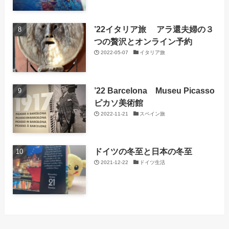
’22イタリア旅 アラ還夫婦の３
つの贅沢とオンライン予約
2022-05-07
イタリア旅
’22 Barcelona Museu Picasso
ピカソ美術館
2022-11-21
スペイン旅
ドイツの冬至と日本の冬至
2021-12-22
ドイツ生活