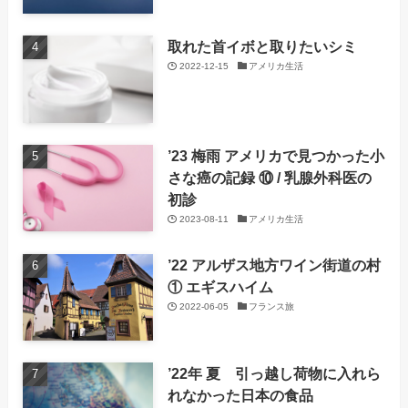
取れた首イボと取りたいシミ
2022-12-15
アメリカ生活
’23 梅雨 アメリカで見つかった小
さな癌の記録 ⑩ / 乳腺外科医の
初診
2023-08-11
アメリカ生活
’22 アルザス地方ワイン街道の村
① エギスハイム
2022-06-05
フランス旅
’22年 夏 引っ越し荷物に入れら
れなかった日本の食品