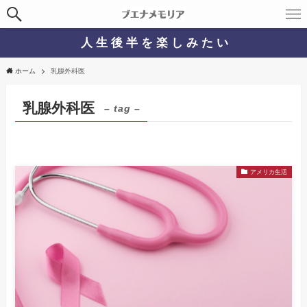
人 生 後 半 を 楽 し み た い
ホーム
乳腺外科医
乳腺外科医
– tag –
アメリカ生活