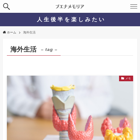
人 生 後 半 を 楽 し み た い
ホーム
海外生活
海外生活
– tag –
メモ