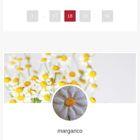
1
...
17
18
19
...
64
margarico