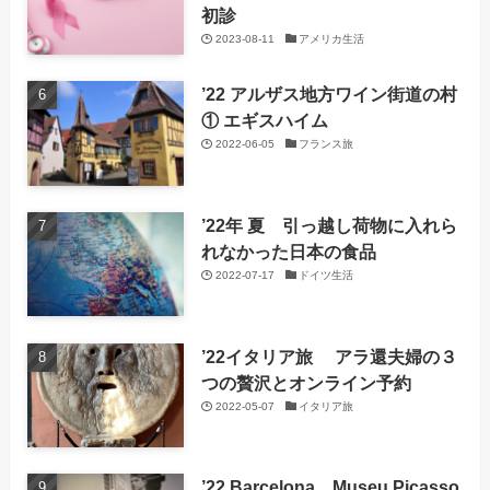
初診
2023-08-11
アメリカ生活
’22 アルザス地方ワイン街道の村
① エギスハイム
2022-06-05
フランス旅
’22年 夏 引っ越し荷物に入れら
れなかった日本の食品
2022-07-17
ドイツ生活
’22イタリア旅 アラ還夫婦の３
つの贅沢とオンライン予約
2022-05-07
イタリア旅
’22 Barcelona Museu Picasso