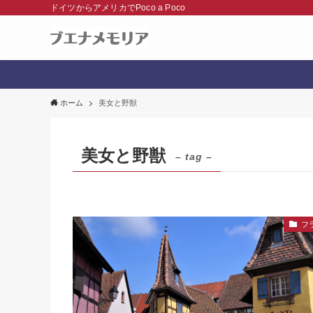
ドイツからアメリカでPoco a Poco
ホーム
美女と野獣
美女と野獣
– tag –
フ