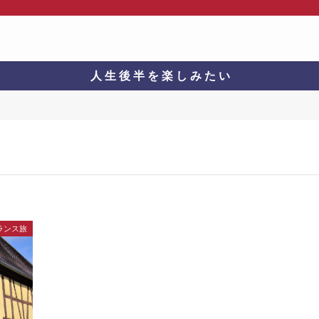
人 生 後 半 を 楽 し み た い
ランス旅