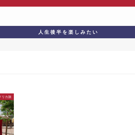
人 生 後 半 を 楽 し み た い
メリカ旅