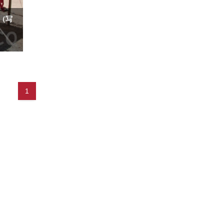
州（写
1