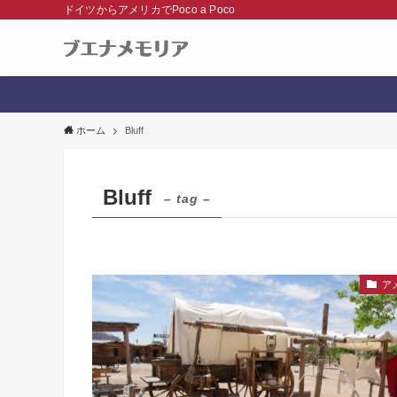
ドイツからアメリカでPoco a Poco
ホーム
Bluff
Bluff
– tag –
ア