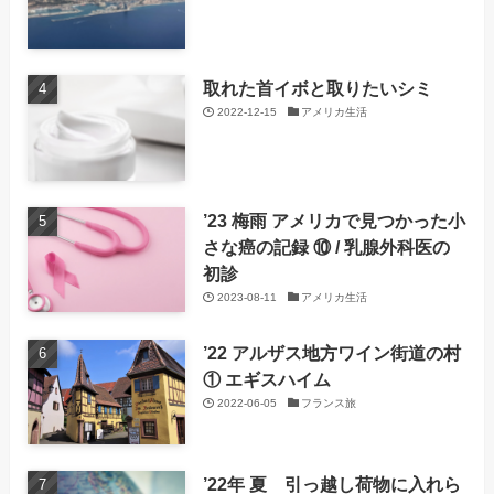
取れた首イボと取りたいシミ
2022-12-15
アメリカ生活
’23 梅雨 アメリカで見つかった小
さな癌の記録 ⑩ / 乳腺外科医の
初診
2023-08-11
アメリカ生活
’22 アルザス地方ワイン街道の村
① エギスハイム
2022-06-05
フランス旅
’22年 夏 引っ越し荷物に入れら