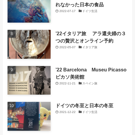
れなかった日本の食品
2022-07-17
ドイツ生活
’22イタリア旅 アラ還夫婦の３
つの贅沢とオンライン予約
2022-05-07
イタリア旅
’22 Barcelona Museu Picasso
ピカソ美術館
2022-11-21
スペイン旅
ドイツの冬至と日本の冬至
2021-12-22
ドイツ生活