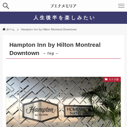
人 生 後 半 を 楽 し み た い
ホーム
Hampton Inn by Hilton Montreal Downtown
Hampton Inn by Hilton Montreal
Downtown
– tag –
カナダ旅