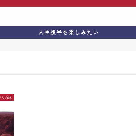
人 生 後 半 を 楽 し み た い
メリカ旅