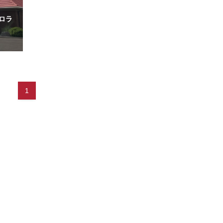
 コロラ
1