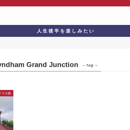
人 生 後 半 を 楽 し み た い
Wyndham Grand Junction
– tag –
メリカ旅