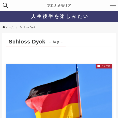
人 生 後 半 を 楽 し み た い
ホーム
Schloss Dyck
Schloss Dyck
– tag –
ドイツ旅