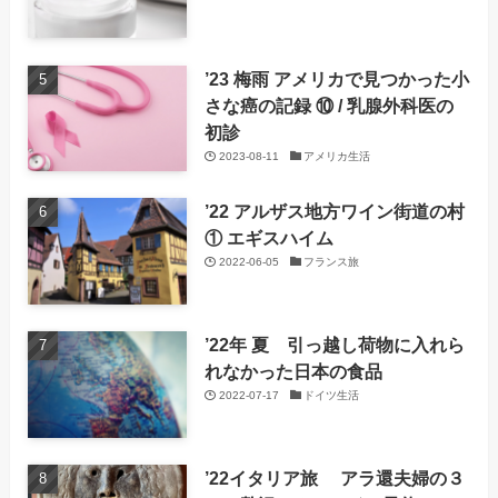
’23 梅雨 アメリカで見つかった小
さな癌の記録 ⑩ / 乳腺外科医の
初診
2023-08-11
アメリカ生活
’22 アルザス地方ワイン街道の村
① エギスハイム
2022-06-05
フランス旅
’22年 夏 引っ越し荷物に入れら
れなかった日本の食品
2022-07-17
ドイツ生活
’22イタリア旅 アラ還夫婦の３