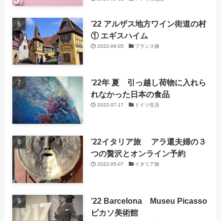
’22 アルザス地方ワイン街道の村
① エギスハイム
2022-06-05
フランス旅
’22年 夏 引っ越し荷物に入れら
れなかった日本の食品
2022-07-17
ドイツ生活
’22イタリア旅 アラ還夫婦の３
つの贅沢とオンライン予約
2022-05-07
イタリア旅
’22 Barcelona Museu Picasso
ピカソ美術館