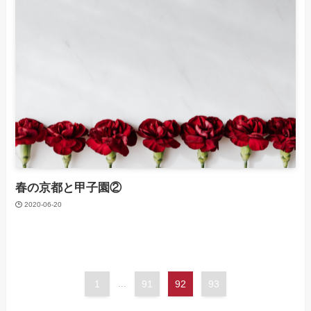
春の京都と甲子園②
2020-06-20
1
...
91
92
93