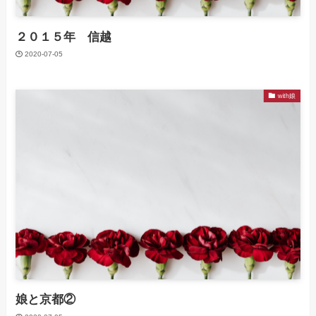
２０１５年 信越
2020-07-05
with娘
娘と京都②