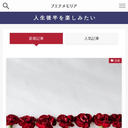
人 生 後 半 を 楽 し み た い
新着記事
人気記事
信越