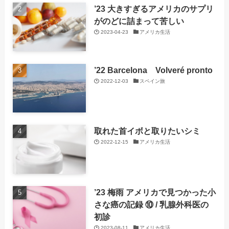
’23 大きすぎるアメリカのサプリ
がのどに詰まって苦しい
2023-04-23
アメリカ生活
’22 Barcelona Volveré pronto
2022-12-03
スペイン旅
取れた首イボと取りたいシミ
2022-12-15
アメリカ生活
’23 梅雨 アメリカで見つかった小
さな癌の記録 ⑩ / 乳腺外科医の
初診
2023-08-11
アメリカ生活