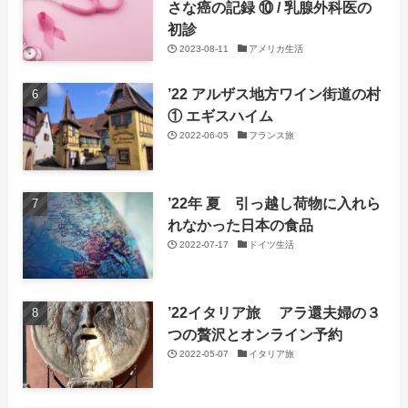
さな癌の記録 ⑩ / 乳腺外科医の
初診
2023-08-11
アメリカ生活
’22 アルザス地方ワイン街道の村
① エギスハイム
2022-06-05
フランス旅
’22年 夏 引っ越し荷物に入れら
れなかった日本の食品
2022-07-17
ドイツ生活
’22イタリア旅 アラ還夫婦の３
つの贅沢とオンライン予約
2022-05-07
イタリア旅