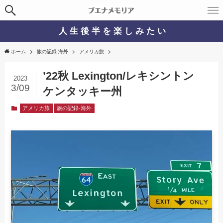
人 生 後 半 を 楽 し み た い
ホーム
旅の記録-海外
アメリカ旅
’22秋 Lexington/レキシントン
2023
3/09
ケンタッキー州
アメリカ旅
旅の記録-海外