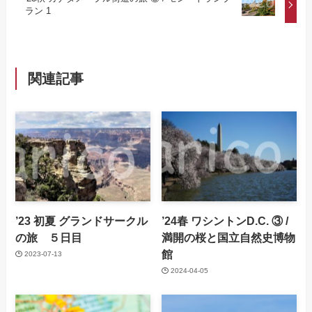
ラン 1
関連記事
’23 初夏 グランドサークル
’24春 ワシントンD.C. ③ /
の旅 ５日目
満開の桜と国立自然史博物
館
2023-07-13
2024-04-05