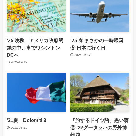
’25 晩秋 アメリカ政府閉
’25 春 まさかの一時帰国
鎖の中、車でワシントン
⑤ 日本に行く日
DCへ
2025-05-12
2025-12-15
'21夏 Dolomiti 3
『旅するドイツ語』黒い森
② ’22グータッハの野外博
2021-08-11
物館