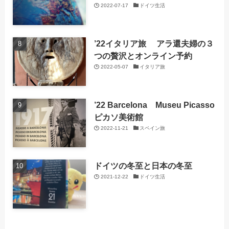
2022-07-17
ドイツ生活
’22イタリア旅 アラ還夫婦の３
つの贅沢とオンライン予約
2022-05-07
イタリア旅
’22 Barcelona Museu Picasso
ピカソ美術館
2022-11-21
スペイン旅
ドイツの冬至と日本の冬至
2021-12-22
ドイツ生活