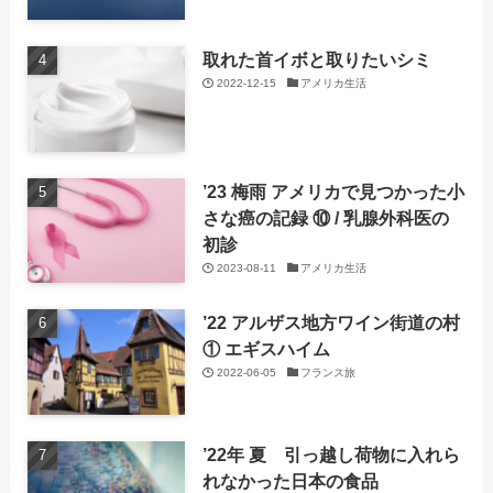
取れた首イボと取りたいシミ
2022-12-15
アメリカ生活
’23 梅雨 アメリカで見つかった小
さな癌の記録 ⑩ / 乳腺外科医の
初診
2023-08-11
アメリカ生活
’22 アルザス地方ワイン街道の村
① エギスハイム
2022-06-05
フランス旅
’22年 夏 引っ越し荷物に入れら
れなかった日本の食品