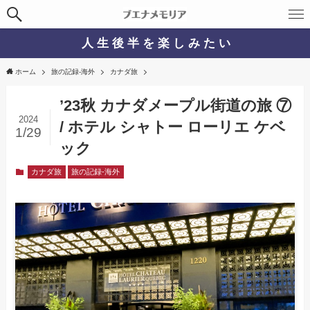
人 生 後 半 を 楽 し み た い
ホーム
旅の記録-海外
カナダ旅
’23秋 カナダメープル街道の旅 ⑦
2024
/ ホテル シャトー ローリエ ケベ
1/29
ック
カナダ旅
旅の記録-海外