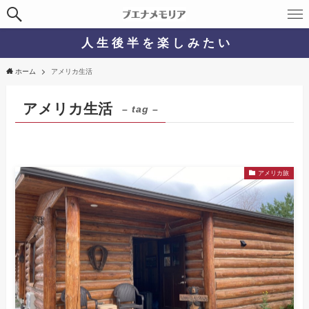
人 生 後 半 を 楽 し み た い
ホーム
アメリカ生活
アメリカ生活
– tag –
アメリカ旅