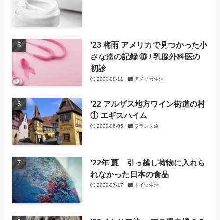
’23 梅雨 アメリカで見つかった小
さな癌の記録 ⑩ / 乳腺外科医の
初診
2023-08-11
アメリカ生活
’22 アルザス地方ワイン街道の村
① エギスハイム
2022-06-05
フランス旅
’22年 夏 引っ越し荷物に入れら
れなかった日本の食品
2022-07-17
ドイツ生活