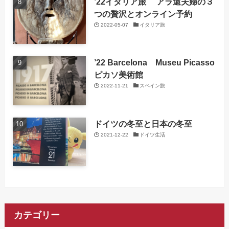
’22イタリア旅 アラ還夫婦の３
つの贅沢とオンライン予約
2022-05-07
イタリア旅
’22 Barcelona Museu Picasso
ピカソ美術館
2022-11-21
スペイン旅
ドイツの冬至と日本の冬至
2021-12-22
ドイツ生活
カテゴリー