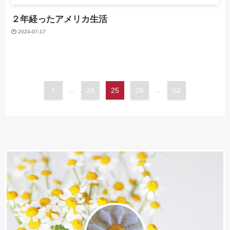
２年経ったアメリカ生活
2024-07-17
1
...
24
25
26
...
52