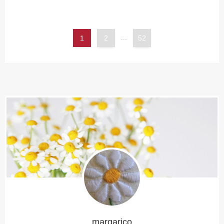
1
2
...
52
margarico