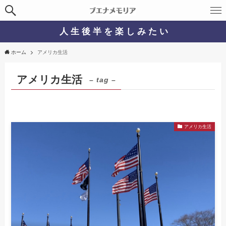
人 生 後 半 を 楽 し み た い
ホーム
アメリカ生活
アメリカ生活
– tag –
アメリカ生活