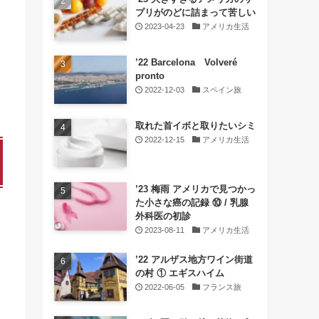
プリがのどに詰まって苦しい
2023-04-23
アメリカ生活
’22 Barcelona Volveré
pronto
2022-12-03
スペイン旅
取れた首イボと取りたいシミ
2022-12-15
アメリカ生活
’23 梅雨 アメリカで見つかっ
た小さな癌の記録 ⑩ / 乳腺
外科医の初診
2023-08-11
アメリカ生活
’22 アルザス地方ワイン街道
の村 ① エギスハイム
2022-06-05
フランス旅