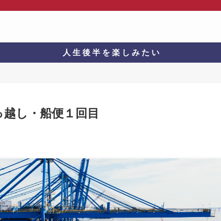
人 生 後 半 を 楽 し み た い
の引っ越し・船便１回目