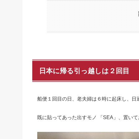
日本に帰る引っ越しは２回目
船便１回目の日、老夫婦は６時に起床し、日通
既に貼ってあった出すモノ 「SEA」、置いて