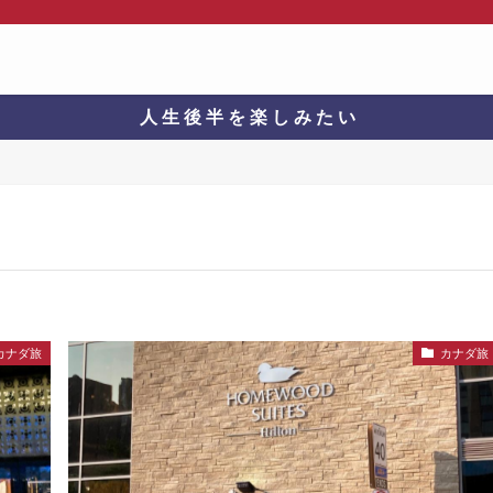
人 生 後 半 を 楽 し み た い
カナダ旅
カナダ旅