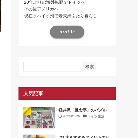
20年ぶりの海外転勤でドイツへ
その後アメリカへ
現在オハイオ州で老夫婦ふたり暮らし
profile
検索
人気記事
軽井沢「旦念亭」のパズル
2022-01-26
ドイツ生活
’23 大きすぎるアメリカのサ