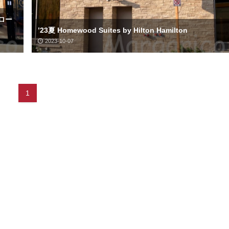
 ロー
’23夏 Homewood Suites by Hilton Hamilton
2023-10-07
1