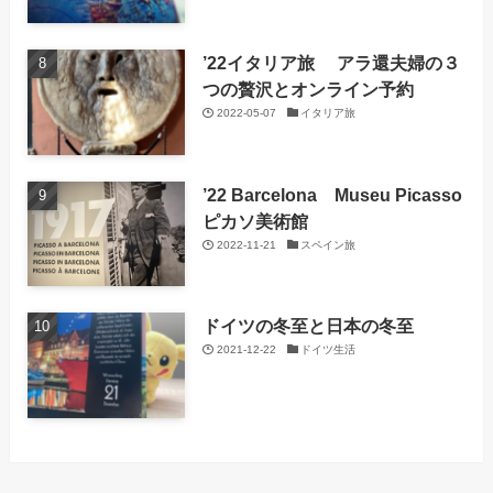
’22イタリア旅 アラ還夫婦の３
つの贅沢とオンライン予約
2022-05-07
イタリア旅
’22 Barcelona Museu Picasso
ピカソ美術館
2022-11-21
スペイン旅
ドイツの冬至と日本の冬至
2021-12-22
ドイツ生活