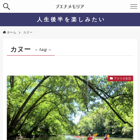
人 生 後 半 を 楽 し み た い
ホーム
カヌー
カヌー
– tag –
アメリカ生活