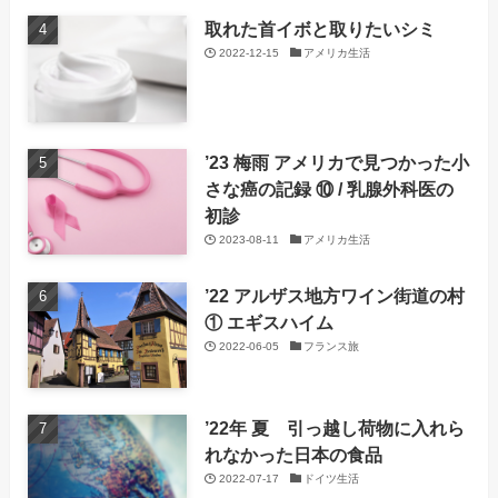
取れた首イボと取りたいシミ
2022-12-15
アメリカ生活
’23 梅雨 アメリカで見つかった小
さな癌の記録 ⑩ / 乳腺外科医の
初診
2023-08-11
アメリカ生活
’22 アルザス地方ワイン街道の村
① エギスハイム
2022-06-05
フランス旅
’22年 夏 引っ越し荷物に入れら
れなかった日本の食品
2022-07-17
ドイツ生活