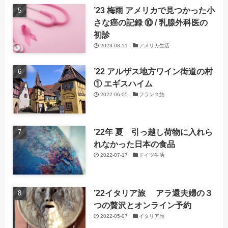
’23 梅雨 アメリカで見つかった小
さな癌の記録 ⑩ / 乳腺外科医の
初診
2023-08-11
アメリカ生活
’22 アルザス地方ワイン街道の村
① エギスハイム
2022-06-05
フランス旅
’22年 夏 引っ越し荷物に入れら
れなかった日本の食品
2022-07-17
ドイツ生活
’22イタリア旅 アラ還夫婦の３
つの贅沢とオンライン予約
2022-05-07
イタリア旅