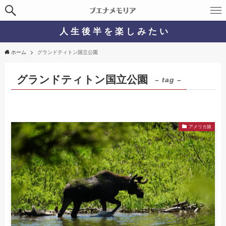
人 生 後 半 を 楽 し み た い
ホーム
グランドティトン国立公園
グランドティトン国立公園
– tag –
アメリカ旅