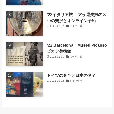
’22イタリア旅 アラ還夫婦の３
つの贅沢とオンライン予約
2022-05-07
イタリア旅
’22 Barcelona Museu Picasso
ピカソ美術館
2022-11-21
スペイン旅
ドイツの冬至と日本の冬至
2021-12-22
ドイツ生活