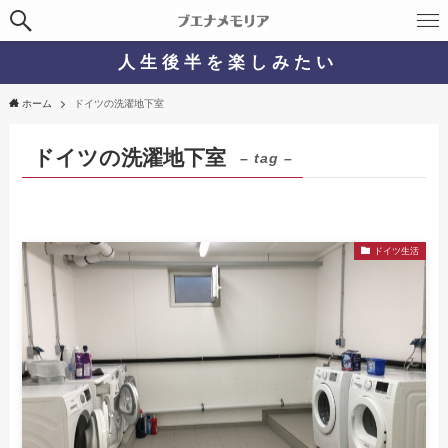
人 生 後 半 を 楽 し み た い
ホーム
ドイツの洗濯地下室
ドイツの洗濯地下室
– tag –
ドイツ生活