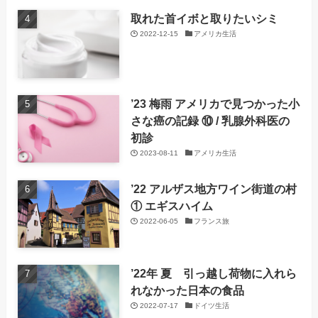
取れた首イボと取りたいシミ
2022-12-15
アメリカ生活
’23 梅雨 アメリカで見つかった小
さな癌の記録 ⑩ / 乳腺外科医の
初診
2023-08-11
アメリカ生活
’22 アルザス地方ワイン街道の村
① エギスハイム
2022-06-05
フランス旅
’22年 夏 引っ越し荷物に入れら
れなかった日本の食品
2022-07-17
ドイツ生活