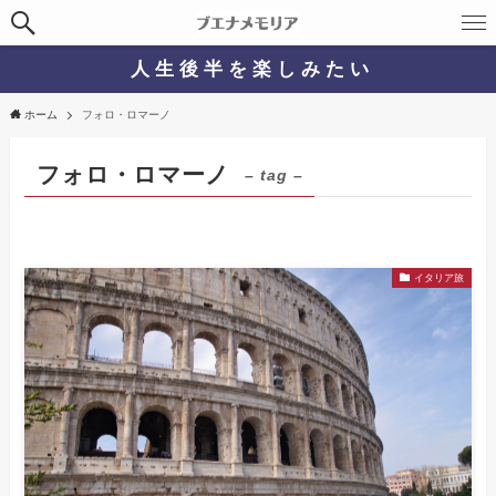
人 生 後 半 を 楽 し み た い
ホーム
フォロ・ロマーノ
フォロ・ロマーノ
– tag –
イタリア旅