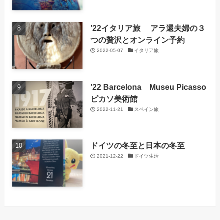
’22イタリア旅 アラ還夫婦の３
つの贅沢とオンライン予約
2022-05-07
イタリア旅
’22 Barcelona Museu Picasso
ピカソ美術館
2022-11-21
スペイン旅
ドイツの冬至と日本の冬至
2021-12-22
ドイツ生活