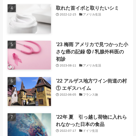
取れた首イボと取りたいシミ
2022-12-15
アメリカ生活
’23 梅雨 アメリカで見つかった小
さな癌の記録 ⑩ / 乳腺外科医の
初診
2023-08-11
アメリカ生活
’22 アルザス地方ワイン街道の村
① エギスハイム
2022-06-05
フランス旅
’22年 夏 引っ越し荷物に入れら
れなかった日本の食品
2022-07-17
ドイツ生活