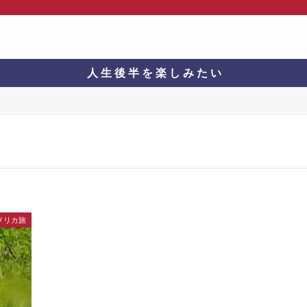
人 生 後 半 を 楽 し み た い
メリカ旅