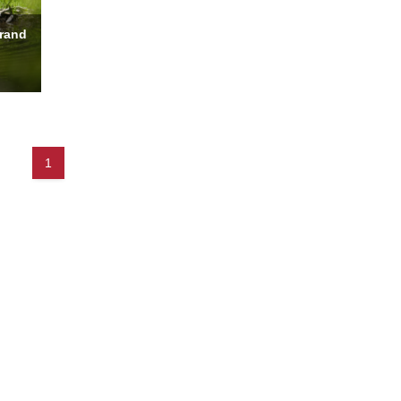
and
1