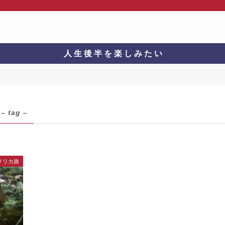
人 生 後 半 を 楽 し み た い
– tag –
メリカ旅