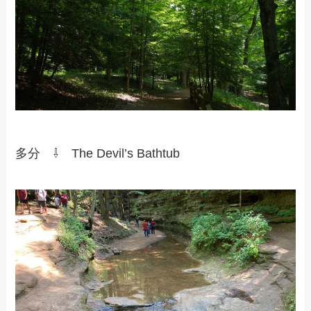
多分 ⇩ The Devil’s Bathtub