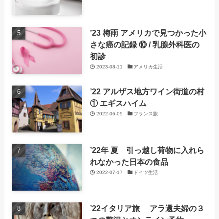
’23 梅雨 アメリカで見つかった小
さな癌の記録 ⑩ / 乳腺外科医の
初診
2023-08-11
アメリカ生活
’22 アルザス地方ワイン街道の村
① エギスハイム
2022-06-05
フランス旅
’22年 夏 引っ越し荷物に入れら
れなかった日本の食品
2022-07-17
ドイツ生活
’22イタリア旅 アラ還夫婦の３