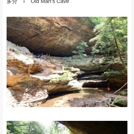
多分 ⇩ Old Man’s Cave