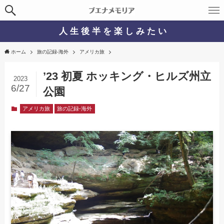
人 生 後 半 を 楽 し み た い
ホーム
旅の記録-海外
アメリカ旅
’23 初夏 ホッキング・ヒルズ州立
2023
6/27
公園
アメリカ旅
旅の記録-海外