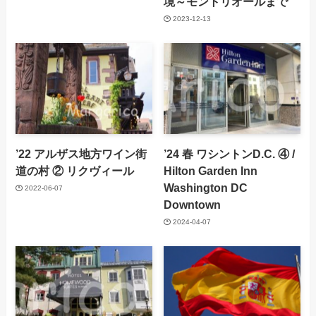
境～モントリオールまで
2023-12-13
’22 アルザス地方ワイン街
’24 春 ワシントンD.C. ④ /
道の村 ② リクヴィール
Hilton Garden Inn
Washington DC
2022-06-07
Downtown
2024-04-07