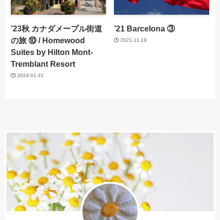
’23秋 カナダメープル街道
’21 Barcelona ③
の旅 ⑩ / Homewood
2021-11-19
Suites by Hilton Mont-
Tremblant Resort
2024-01-31