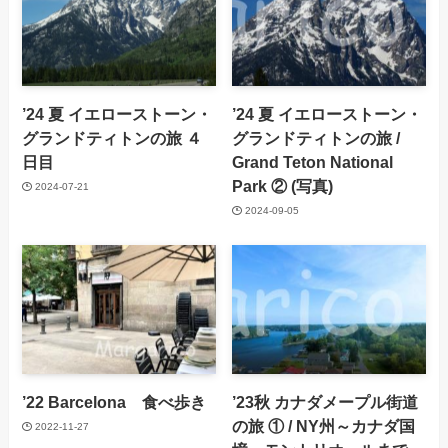
’24 夏 イエローストーン・
’24 夏 イエローストーン・
グランドティトンの旅 ４
グランドティトンの旅 /
日目
Grand Teton National
Park ② (写真)
2024-07-21
2024-09-05
’22 Barcelona 食べ歩き
’23秋 カナダメープル街道
の旅 ① / NY州～カナダ国
2022-11-27