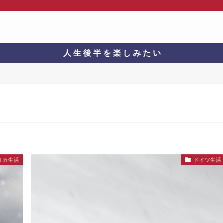
人 生 後 半 を 楽 し み た い
リカ生活
ドイツ生活