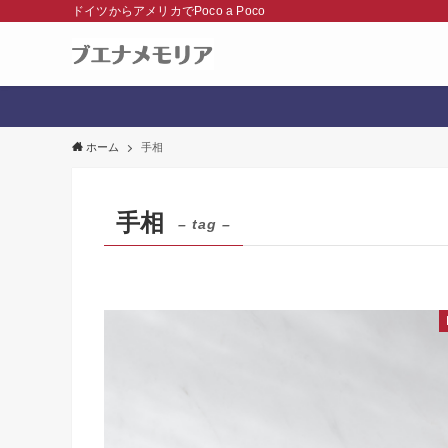
ドイツからアメリカでPoco a Poco
ホーム
手相
手相
– tag –