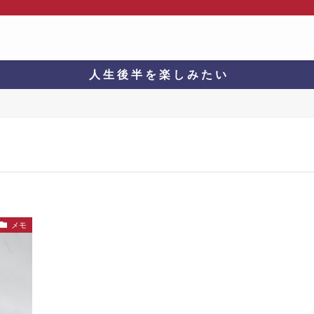
人 生 後 半 を 楽 し み た い
メモ