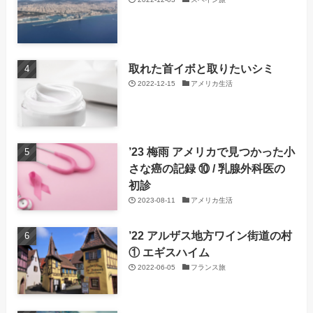
取れた首イボと取りたいシミ
2022-12-15
アメリカ生活
’23 梅雨 アメリカで見つかった小
さな癌の記録 ⑩ / 乳腺外科医の
初診
2023-08-11
アメリカ生活
’22 アルザス地方ワイン街道の村
① エギスハイム
2022-06-05
フランス旅