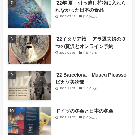
’22年 夏 引っ越し荷物に入れら
れなかった日本の食品
2022-07-17
ドイツ生活
’22イタリア旅 アラ還夫婦の３
つの贅沢とオンライン予約
2022-05-07
イタリア旅
’22 Barcelona Museu Picasso
ピカソ美術館
2022-11-21
スペイン旅
ドイツの冬至と日本の冬至
2021-12-22
ドイツ生活