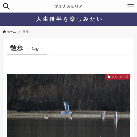
人 生 後 半 を 楽 し み た い
ホーム
散歩
散歩
– tag –
アメリカ生活