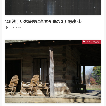
’25 激しい寒暖差に竜巻多発の３月散歩 ①
2025-04-04
アメリカ生活