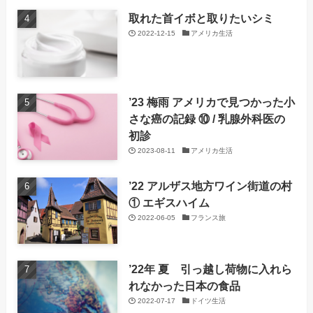
取れた首イボと取りたいシミ
2022-12-15
アメリカ生活
’23 梅雨 アメリカで見つかった小
さな癌の記録 ⑩ / 乳腺外科医の
初診
2023-08-11
アメリカ生活
’22 アルザス地方ワイン街道の村
① エギスハイム
2022-06-05
フランス旅
’22年 夏 引っ越し荷物に入れら
れなかった日本の食品
2022-07-17
ドイツ生活