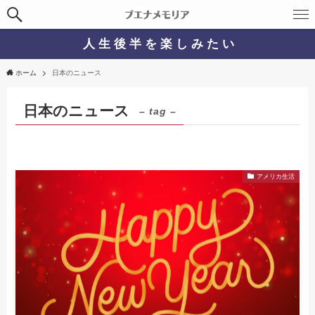
人 生 後 半 を 楽 し み た い
ホーム
日本のニュース
日本のニュース
– tag –
アメリカ生活