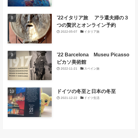
’22イタリア旅 アラ還夫婦の３
つの贅沢とオンライン予約
2022-05-07
イタリア旅
’22 Barcelona Museu Picasso
ピカソ美術館
2022-11-21
スペイン旅
ドイツの冬至と日本の冬至
2021-12-22
ドイツ生活