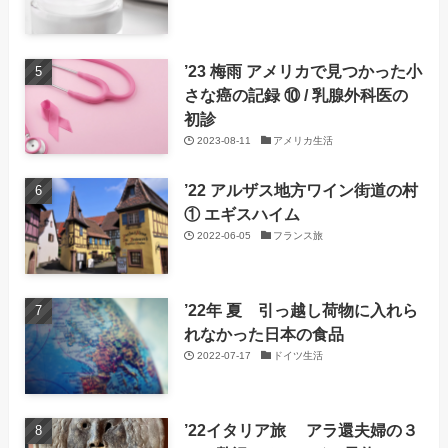
’23 梅雨 アメリカで見つかった小
さな癌の記録 ⑩ / 乳腺外科医の
初診
2023-08-11
アメリカ生活
’22 アルザス地方ワイン街道の村
① エギスハイム
2022-06-05
フランス旅
’22年 夏 引っ越し荷物に入れら
れなかった日本の食品
2022-07-17
ドイツ生活
’22イタリア旅 アラ還夫婦の３