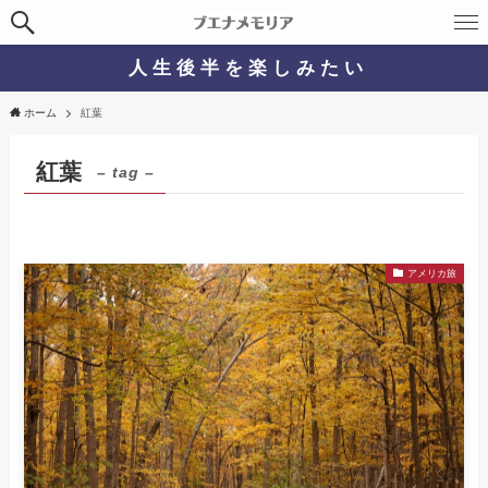
人 生 後 半 を 楽 し み た い
ホーム
紅葉
紅葉
– tag –
アメリカ旅