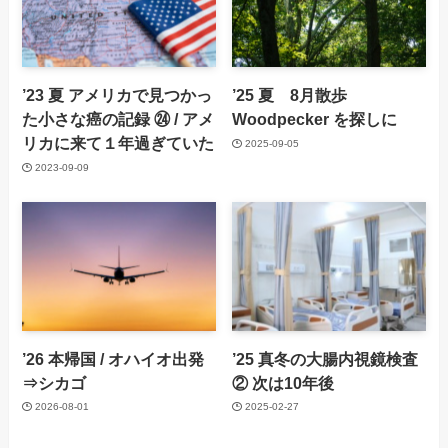
’23 夏 アメリカで見つかっ
’25 夏 8月散歩
た小さな癌の記録 ㉔ / アメ
Woodpecker を探しに
リカに来て１年過ぎていた
2025-09-05
2023-09-09
’26 本帰国 / オハイオ出発
’25 真冬の大腸内視鏡検査
⇒シカゴ
② 次は10年後
2026-08-01
2025-02-27