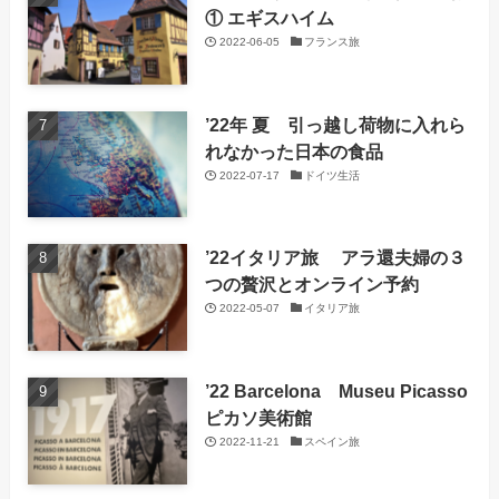
① エギスハイム
2022-06-05
フランス旅
’22年 夏 引っ越し荷物に入れら
れなかった日本の食品
2022-07-17
ドイツ生活
’22イタリア旅 アラ還夫婦の３
つの贅沢とオンライン予約
2022-05-07
イタリア旅
’22 Barcelona Museu Picasso
ピカソ美術館
2022-11-21
スペイン旅