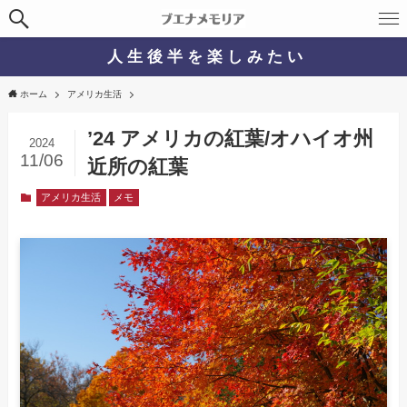
人 生 後 半 を 楽 し み た い
ホーム
アメリカ生活
’24 アメリカの紅葉/オハイオ州
2024
11/06
近所の紅葉
アメリカ生活
メモ