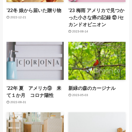
’22冬 娘から届いた贈り物
’23 梅雨 アメリカで見つか
った小さな癌の記録 ⑫ /セ
2022-12-21
カンドオピニオン
2023-08-14
’22年 夏 アメリカ⑨ 来
新緑の森のカージナル
て１か月 コロナ陽性
2023-05-03
2022-08-31