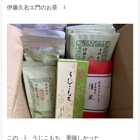
伊藤久右エ門のお茶 ⇩
この ⇩ うじこもち 美味しかった