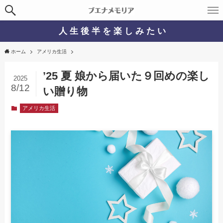
人 生 後 半 を 楽 し み た い
ホーム
アメリカ生活
’25 夏 娘から届いた９回めの楽し
2025
8/12
い贈り物
アメリカ生活