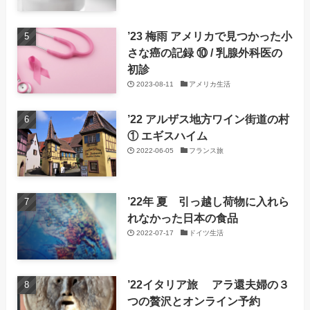
’23 梅雨 アメリカで見つかった小
さな癌の記録 ⑩ / 乳腺外科医の
初診
2023-08-11
アメリカ生活
’22 アルザス地方ワイン街道の村
① エギスハイム
2022-06-05
フランス旅
’22年 夏 引っ越し荷物に入れら
れなかった日本の食品
2022-07-17
ドイツ生活
’22イタリア旅 アラ還夫婦の３
つの贅沢とオンライン予約