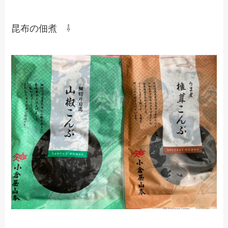
昆布の佃煮 ⇩