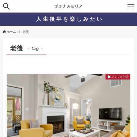
人 生 後 半 を 楽 し み た い
ホーム
老後
老後
– tag –
アメリカ生活