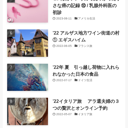
さな癌の記録 ⑩ / 乳腺外科医の
初診
2023-08-11
アメリカ生活
’22 アルザス地方ワイン街道の村
① エギスハイム
2022-06-05
フランス旅
’22年 夏 引っ越し荷物に入れら
れなかった日本の食品
2022-07-17
ドイツ生活
’22イタリア旅 アラ還夫婦の３
つの贅沢とオンライン予約
2022-05-07
イタリア旅