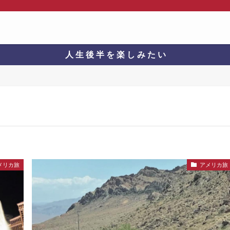
人 生 後 半 を 楽 し み た い
メリカ旅
アメリカ旅