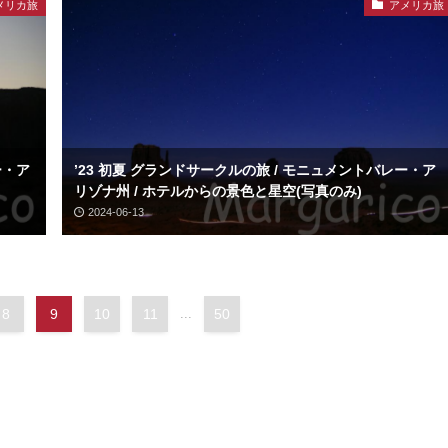
メリカ旅
アメリカ旅
ー・ア
’23 初夏 グランドサークルの旅 / モニュメントバレー・ア
リゾナ州 / ホテルからの景色と星空(写真のみ)
2024-06-13
8
9
10
11
...
50