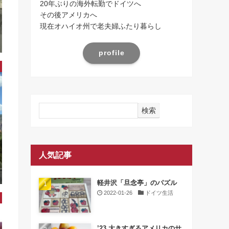
20年ぶりの海外転勤でドイツへ
その後アメリカへ
現在オハイオ州で老夫婦ふたり暮らし
profile
検索
人気記事
軽井沢「旦念亭」のパズル
2022-01-26
ドイツ生活
’23 大きすぎるアメリカのサ