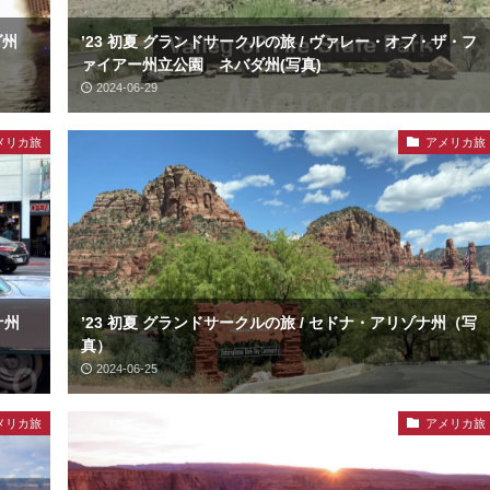
ダ州
’23 初夏 グランドサークルの旅 / ヴァレー・オブ・ザ・フ
ァイアー州立公園 ネバダ州(写真)
2024-06-29
メリカ旅
アメリカ旅
ナ州
’23 初夏 グランドサークルの旅 / セドナ・アリゾナ州（写
真）
2024-06-25
メリカ旅
アメリカ旅