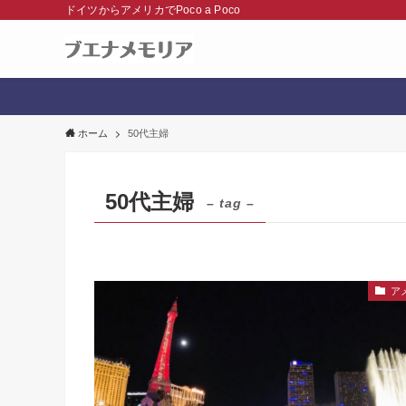
ドイツからアメリカでPoco a Poco
ホーム
50代主婦
50代主婦
– tag –
ア