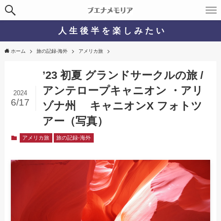
人 生 後 半 を 楽 し み た い
ホーム
旅の記録-海外
アメリカ旅
’23 初夏 グランドサークルの旅 /
アンテロープキャニオン ・アリ
2024
6/17
ゾナ州 キャニオンX フォトツ
アー（写真）
アメリカ旅
旅の記録-海外