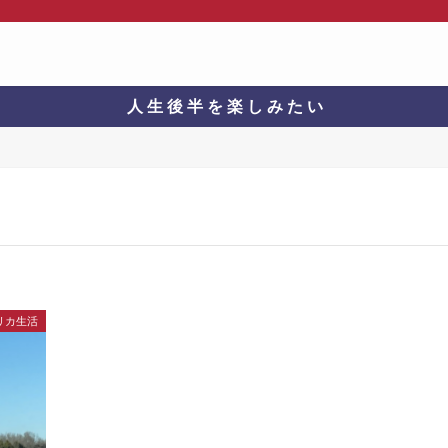
人 生 後 半 を 楽 し み た い
リカ生活