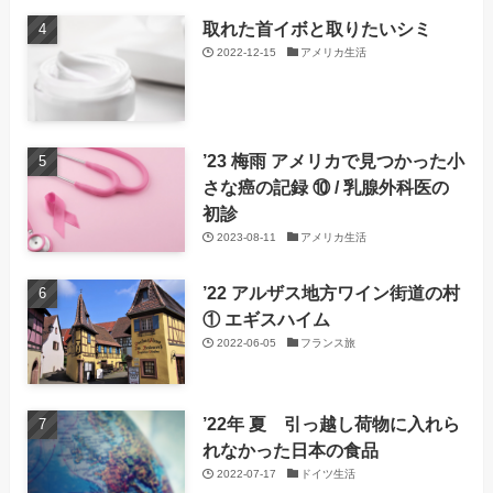
取れた首イボと取りたいシミ
2022-12-15
アメリカ生活
’23 梅雨 アメリカで見つかった小
さな癌の記録 ⑩ / 乳腺外科医の
初診
2023-08-11
アメリカ生活
’22 アルザス地方ワイン街道の村
① エギスハイム
2022-06-05
フランス旅
’22年 夏 引っ越し荷物に入れら
れなかった日本の食品
2022-07-17
ドイツ生活