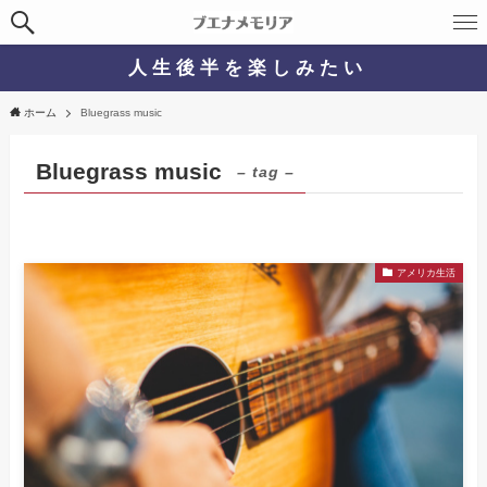
人 生 後 半 を 楽 し み た い
ホーム
Bluegrass music
Bluegrass music
– tag –
アメリカ生活