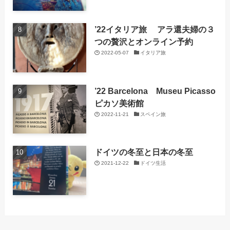
’22イタリア旅 アラ還夫婦の３
つの贅沢とオンライン予約
2022-05-07
イタリア旅
’22 Barcelona Museu Picasso
ピカソ美術館
2022-11-21
スペイン旅
ドイツの冬至と日本の冬至
2021-12-22
ドイツ生活