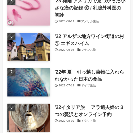
’23 梅雨 アメリカで見つかった小
さな癌の記録 ⑩ / 乳腺外科医の
初診
2023-08-11
アメリカ生活
’22 アルザス地方ワイン街道の村
① エギスハイム
2022-06-05
フランス旅
’22年 夏 引っ越し荷物に入れら
れなかった日本の食品
2022-07-17
ドイツ生活
’22イタリア旅 アラ還夫婦の３
つの贅沢とオンライン予約
2022-05-07
イタリア旅