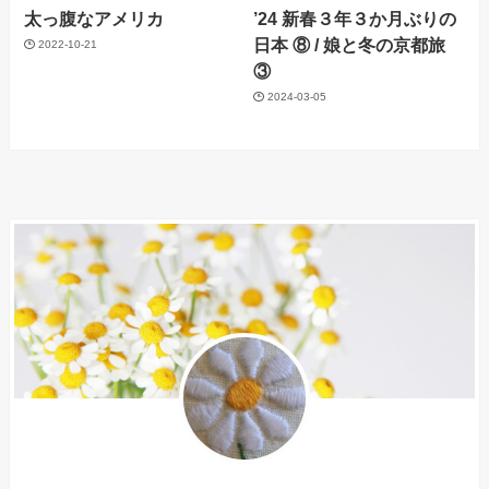
太っ腹なアメリカ
’24 新春３年３か月ぶりの
日本 ⑧ / 娘と冬の京都旅
2022-10-21
③
2024-03-05