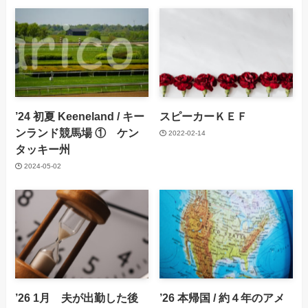
’24 初夏 Keeneland / キー
スピーカーＫＥＦ
ンランド競馬場 ① ケン
2022-02-14
タッキー州
2024-05-02
’26 1月 夫が出勤した後
’26 本帰国 / 約４年のアメ