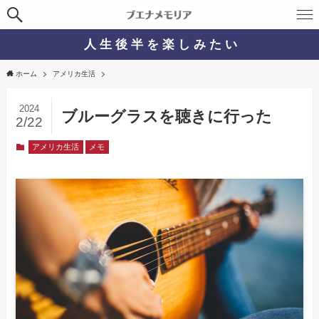
人 生 後 半 を 楽 し み た い
ホーム
アメリカ生活
2024
ブルーグラスを聴きに行った
2/22
アメリカ生活
メモ